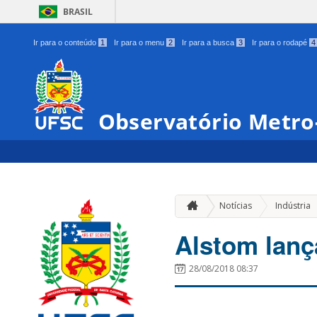
BRASIL
Ir para o conteúdo
1
Ir para o menu
2
Ir para a busca
3
Ir para o rodapé
4
Observatório Metro-
Notícias
Indústria
Alstom lanç
28/08/2018 08:37