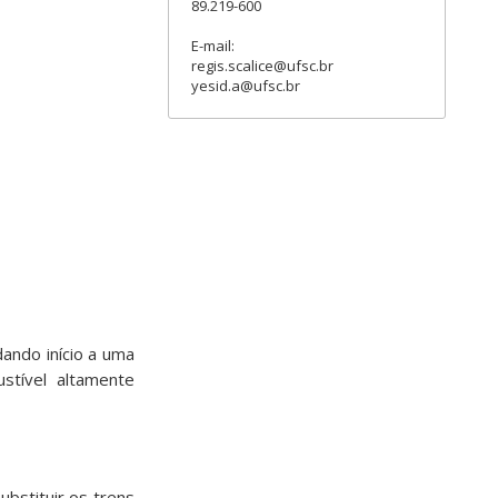
89.219-600
E-mail:
regis.scalice@ufsc.br
yesid.a@ufsc.br
ando início a uma
stível altamente
bstituir os trens