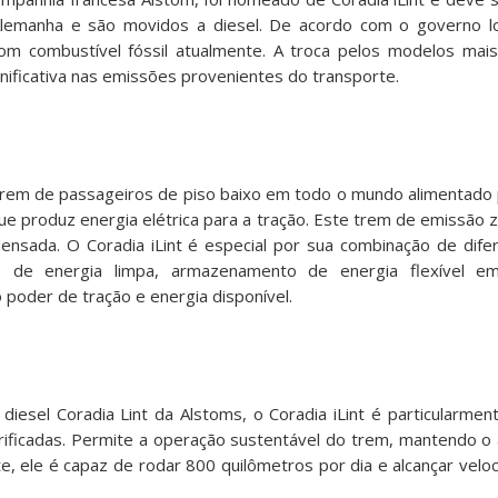
Alemanha e são movidos a diesel. De acordo com o governo lo
com combustível fóssil atualmente. A troca pelos modelos mai
nificativa nas emissões provenientes do transporte.
o trem de passageiros de piso baixo em todo o mundo alimentado 
ue produz energia elétrica para a tração. Este trem de emissão z
ensada. O Coradia iLint é especial por sua combinação de dif
o de energia limpa, armazenamento de energia flexível e
 poder de tração e energia disponível.
 diesel Coradia Lint da Alstoms, o Coradia iLint é particularme
rificadas. Permite a operação sustentável do trem, mantendo 
e, ele é capaz de rodar 800 quilômetros por dia e alcançar velo