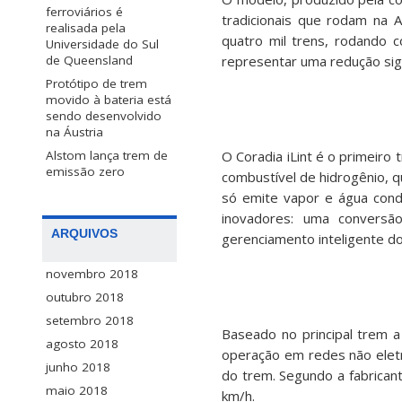
ferroviários é
tradicionais que rodam na 
realisada pela
quatro mil trens, rodando 
Universidade do Sul
de Queensland
representar uma redução sig
Protótipo de trem
movido à bateria está
sendo desenvolvido
na Áustria
Alstom lança trem de
O Coradia iLint é o primeir
emissão zero
combustível de hidrogênio, q
só emite vapor e água cond
inovadores: uma conversã
ARQUIVOS
gerenciamento inteligente do
novembro 2018
outubro 2018
setembro 2018
Baseado no principal trem a
agosto 2018
operação em redes não elet
junho 2018
do trem. Segundo a fabricant
maio 2018
km/h.