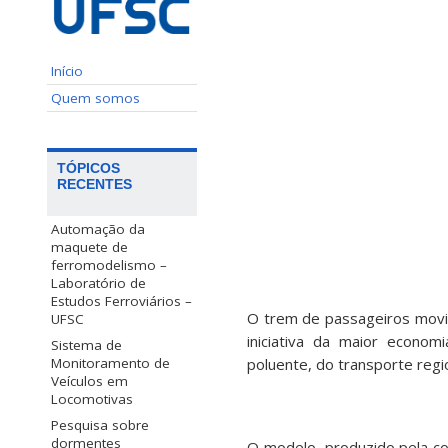
Início
Quem somos
TÓPICOS
RECENTES
Automação da
maquete de
ferromodelismo –
Laboratório de
Estudos Ferroviários –
O trem de passageiros movid
UFSC
iniciativa da maior econom
Sistema de
Monitoramento de
poluente, do transporte regio
Veículos em
Locomotivas
Pesquisa sobre
dormentes
O modelo, produzido pela co