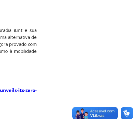
radia iLint e sua
uma alternativa de
agora provado com
umo à mobilidade
nveils-its-zero-