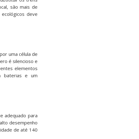
cal, são mais de
s ecológicos deve
por uma célula de
ero é silencioso e
erentes elementos
m baterias e um
nte adequado para
o alto desempenho
cidade de até 140