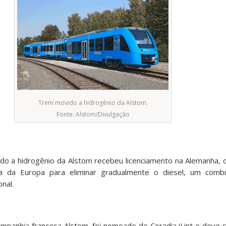
Trem movido a hidrogênio da Alstom.
Fonte: Alstom/Divulgação
o a hidrogênio da Alstom recebeu licenciamento na Alemanha, d
ia da Europa para eliminar gradualmente o diesel, um combu
nal.
mpanhia francesa Alstom, foi nomeado de Coradia iLint e deve su