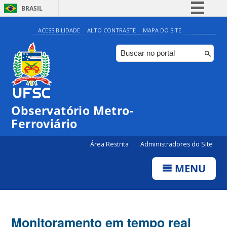
BRASIL
Simplifique!
ACESSIBILIDADE
ALTO CONTRASTE
MAPA DO SITE
Comunica BR
Participe
Acesso à informação
Legislação
Observatório Metro-
Canais
Ferroviário
Área Restrita
Administradores do Site
MENU
Monitoramento em tempo real