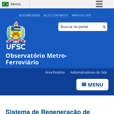
BRASIL
Simplifique!
ACESSIBILIDADE
ALTO CONTRASTE
MAPA DO SITE
Comunica BR
Participe
Acesso à informação
Legislação
Observatório Metro-
Canais
Ferroviário
Área Restrita
Administradores do Site
MENU
Sistema de Regeneração de