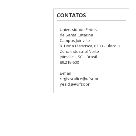
CONTATOS
Universidade Federal
de Santa Catarina
Campus Joinville
R. Dona Francisca, 8300 – Bloco U
Zona Industrial Norte
Joinville – SC – Brasil
89.219-600
E-mail:
regis.scalice@ufsc.br
yesid.a@ufsc.br