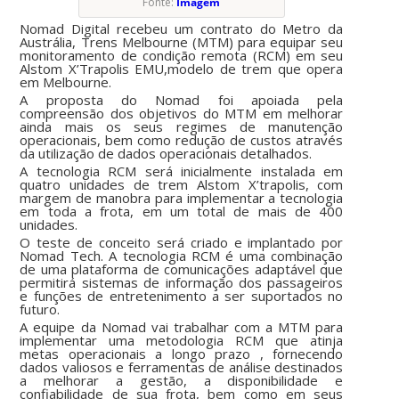
Fonte:
Imagem
Nomad Digital recebeu um contrato d
o
Metro da
Austrália, Trens Melbourne (MTM) para equipar seu
monitoramento de condição remota (RCM) em seu
Alstom X’Trapolis EMU,modelo de trem que opera
em Melbourne.
A proposta do Nomad foi apoiad
a
pela
compreensão dos objetivos do MTM em melhorar
ainda mais os seus regimes de manutenção
operacionais, bem como redução de custos através
da utilização de dados operacionais detalhados.
A tecnologia RCM será inicialmente instalada em
quatro unidades de trem Alstom X’trapolis, com
margem de manobra para implementar a tecnologia
em toda a frota, em um total de mais de 400
unidades.
O teste de conceito será criado e implantado por
Nomad Tech. A
tecnologia RCM é
uma
combina
ção
de
uma plataforma de comunicações adaptável que
permitirá sistemas de informação dos passageiros
e funções de entretenimento a ser suportados no
futuro.
A equipe da Nomad vai trabalhar com a MTM para
implementar uma metodologia RCM que atinja
metas operacionais a longo prazo , fornecendo
dados valiosos e ferramentas de análise destinados
a melhorar a gestão, a disponibilidade e
confiabilidade de sua frota, bem como em seus