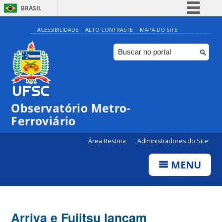
BRASIL
Simplifique!
ACESSIBILIDADE
ALTO CONTRASTE
MAPA DO SITE
Comunica BR
Participe
Acesso à informação
Legislação
Observatório Metro-
Canais
Ferroviário
Área Restrita
Administradores do Site
MENU
Arriva e Fujitsu lançam