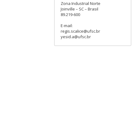
Zona Industrial Norte
Joinville – SC – Brasil
89.219-600
E-mail:
regis.scalice@ufsc.br
yesid.a@ufsc.br