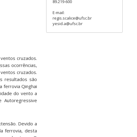
89.219-600
E-mail:
regis.scalice@ufsc.br
yesid.a@ufsc.br
 ventos cruzados.
ssas ocorrências,
 ventos cruzados.
os resultados são
a ferrovia Qinghai
cidade do vento a
e Autoregressive
xtensão. Devido a
a ferrovia, desta