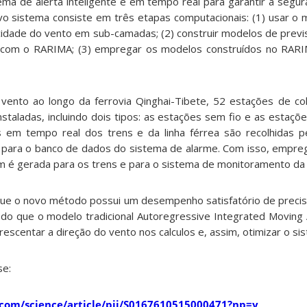
ema de alerta inteligente e em tempo real para garantir a segur
o sistema consiste em três etapas computacionais: (1) usar 
dade do vento em sub-camadas; (2) construir modelos de previ
 com o RARIMA; (3) empregar os modelos construídos no RARI
 vento ao longo da ferrovia Qinghai-Tibete, 52 estações de c
staladas, incluindo dois tipos: as estações sem fio e as estaçõ
s em tempo real dos trens e da linha férrea são recolhidas 
s para o banco de dados do sistema de alarme. Com isso, empr
é gerada para os trens e para o sistema de monitoramento da f
e o novo método possui um desempenho satisfatório de precis
do que o modelo tradicional Autoregressive Integrated Moving
escentar a direção do vento nos calculos e, assim, otimizar o si
se:
.com/science/article/pii/S0167610515000471?np=y