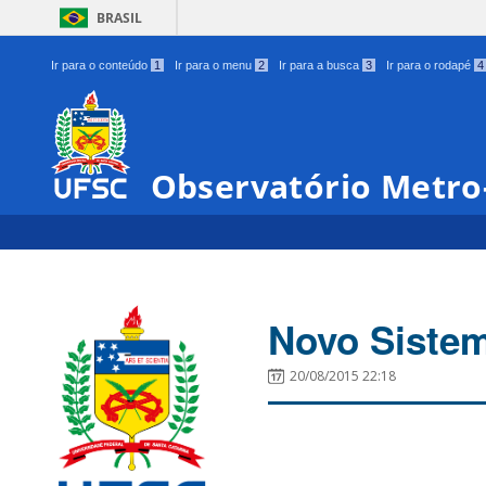
BRASIL
Ir para o conteúdo
1
Ir para o menu
2
Ir para a busca
3
Ir para o rodapé
4
Observatório Metro-
Novo Sistem
20/08/2015 22:18