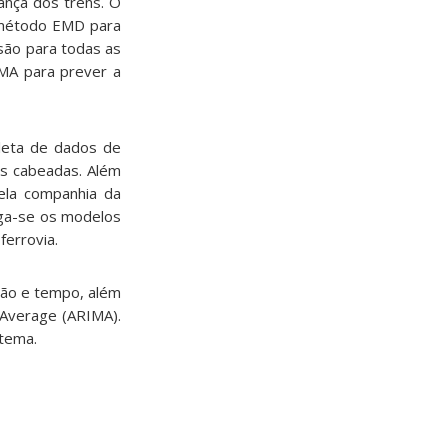
ança dos trens. O
o método EMD para
são para todas as
MA para prever a
oleta de dados de
es cabeadas. Além
pela companhia da
ega-se os modelos
errovia.
ão e tempo, além
 Average (ARIMA).
stema.