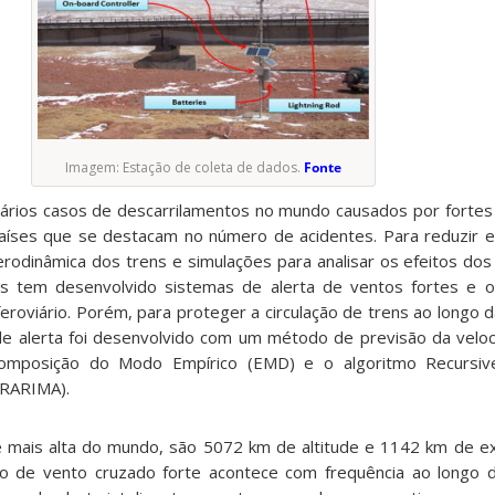
Imagem: Estação de coleta de dados.
Fonte
vários casos de descarrilamentos no mundo causados por fortes
aíses que se destacam no número de acidentes. Para reduzir e
erodinâmica dos trens e simulações para analisar os efeitos dos
tas tem desenvolvido sistemas de alerta de ventos fortes e 
feroviário. Porém, para proteger a circulação de trens ao longo d
de alerta foi desenvolvido com um método de previsão da velo
ecomposição do Modo Empírico (EMD) e o algoritmo Recursiv
(RARIMA).
 é mais alta do mundo, são 5072 km de altitude e 1142 km de e
no de vento cruzado forte acontece com frequência ao longo d