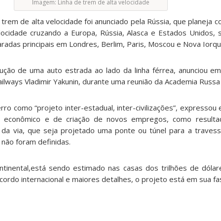
Imagem: Linha de trem de alta velocidade
trem de alta velocidade foi anunciado pela Rússia, que planeja co
locidade cruzando a Europa, Rússia, Alasca e Estados Unidos, 
aradas principais em Londres, Berlim, Paris, Moscou e Nova Iorqu
rução de uma auto estrada ao lado da linha férrea, anunciou 
ailways Vladimir Yakunin, durante uma reunião da Academia Russa 
rro como “projeto inter-estadual, inter-civilizações”, expresso
o econômico e de criação de novos empregos, como resulta
da via, que seja projetado uma ponte ou túnel para a travess
 não foram definidas.
ntinental,está sendo estimado nas casas dos trilhões de dóla
rdo internacional e maiores detalhes, o projeto está em sua fa