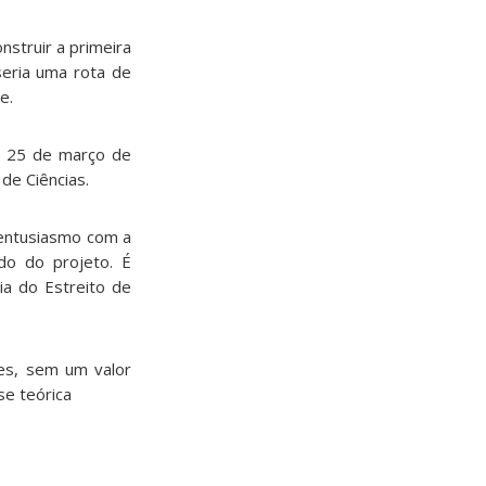
nstruir a primeira
seria uma rota de
e.
em 25 de março de
de Ciências.
u entusiasmo com a
do do projeto. É
ia do Estreito de
res, sem um valor
se teórica