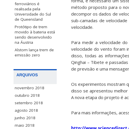
forma, é necessário um sist
ferroviários é
método proposto para o nov
realisada pela
decompor os dados de veloci
Universidade do Sul
de Queensland
sub-camadas de velocidade
velocidade.
Protótipo de trem
movido à bateria está
sendo desenvolvido
Para medir a velocidade do
na Áustria
velocidade do vento foram in
Alstom lança trem de
emissão zero
disso, todas as informaçõe
Qinghai – Tibete e passada
de previsão e uma mensagem 
ARQUIVOS
Os experimentos mostram qu
novembro 2018
disso se apresentou melhor 
outubro 2018
A nova etapa do projeto é acr
setembro 2018
agosto 2018
Para mais informações, aces
junho 2018
maio 2018
http://www.sciencedirect