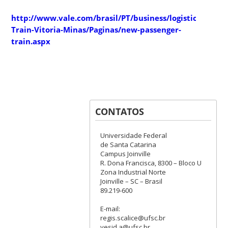
http://www.vale.com/brasil/PT/business/logistics/railw
Train-Vitoria-Minas/Paginas/new-passenger-
train.aspx
CONTATOS
Universidade Federal
de Santa Catarina
Campus Joinville
R. Dona Francisca, 8300 – Bloco U
Zona Industrial Norte
Joinville – SC – Brasil
89.219-600
E-mail:
regis.scalice@ufsc.br
yesid.a@ufsc.br