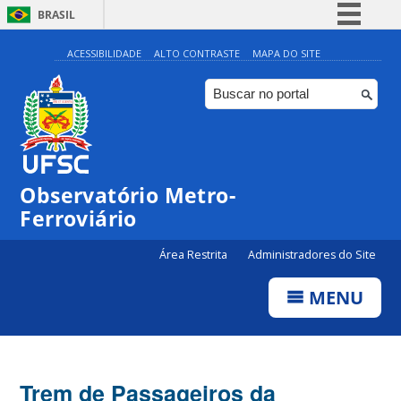
BRASIL
Simplifique!
ACESSIBILIDADE
ALTO CONTRASTE
MAPA DO SITE
Comunica BR
Participe
Acesso à informação
Legislação
Observatório Metro-
Canais
Ferroviário
Área Restrita
Administradores do Site
MENU
Trem de Passageiros da