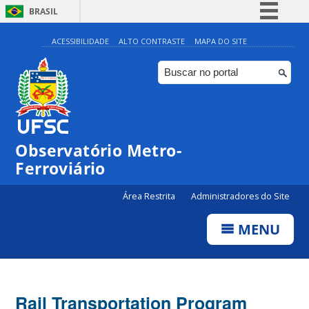
BRASIL
Simplifique!
ACESSIBILIDADE
ALTO CONTRASTE
MAPA DO SITE
Comunica BR
Participe
Acesso à informação
Legislação
Observatório Metro-
Canais
Ferroviário
Área Restrita
Administradores do Site
MENU
Rail Transportation Program