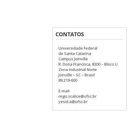
CONTATOS
Universidade Federal
de Santa Catarina
Campus Joinville
R. Dona Francisca, 8300 – Bloco U
Zona Industrial Norte
Joinville – SC – Brasil
89.219-600
E-mail:
regis.scalice@ufsc.br
yesid.a@ufsc.br