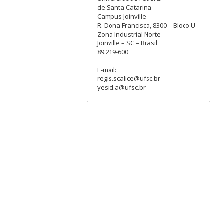
de Santa Catarina
Campus Joinville
R. Dona Francisca, 8300 – Bloco U
Zona Industrial Norte
Joinville – SC – Brasil
89.219-600
E-mail:
regis.scalice@ufsc.br
yesid.a@ufsc.br