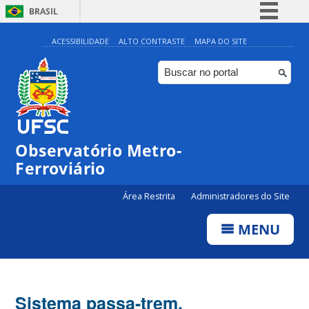
BRASIL
Simplifique!
ACESSIBILIDADE
ALTO CONTRASTE
MAPA DO SITE
Comunica BR
Participe
Acesso à informação
Legislação
Observatório Metro-
Canais
Ferroviário
Área Restrita
Administradores do Site
MENU
Sistema passa-trem,