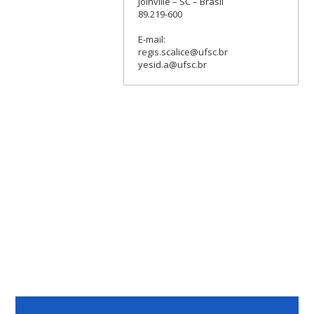
Joinville – SC – Brasil
89.219-600
E-mail:
regis.scalice@ufsc.br
yesid.a@ufsc.br