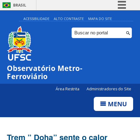
BRASIL
Simplifique!
ACESSIBILIDADE
ALTO CONTRASTE
MAPA DO SITE
Comunica BR
Participe
Acesso à informação
Legislação
Observatório Metro-
Canais
Ferroviário
Área Restrita
Administradores do Site
MENU
Trem ” Doha” sente o calor