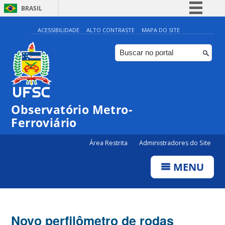
BRASIL
Simplifique!
ACESSIBILIDADE
ALTO CONTRASTE
MAPA DO SITE
Comunica BR
Participe
Acesso à informação
Legislação
Observatório Metro-
Canais
Ferroviário
Área Restrita
Administradores do Site
MENU
Novo perfilômetro de rodas