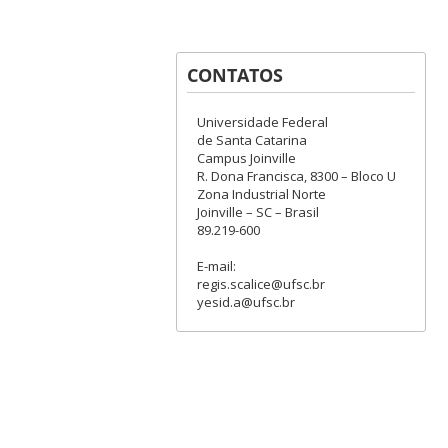
CONTATOS
Universidade Federal
de Santa Catarina
Campus Joinville
R. Dona Francisca, 8300 – Bloco U
Zona Industrial Norte
Joinville – SC – Brasil
89.219-600
E-mail:
regis.scalice@ufsc.br
yesid.a@ufsc.br