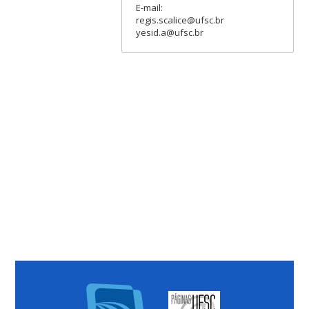
E-mail:
regis.scalice@ufsc.br
yesid.a@ufsc.br