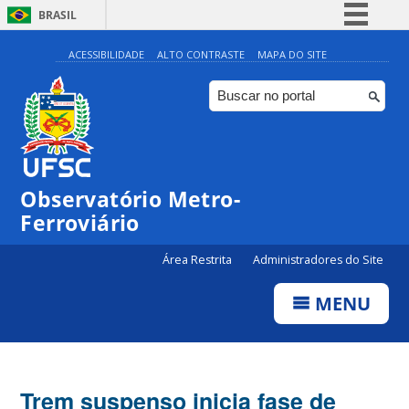
BRASIL
Simplifique!
ACESSIBILIDADE
ALTO CONTRASTE
MAPA DO SITE
Comunica BR
Participe
Acesso à informação
Legislação
Observatório Metro-
Canais
Ferroviário
Área Restrita
Administradores do Site
MENU
Trem suspenso inicia fase de