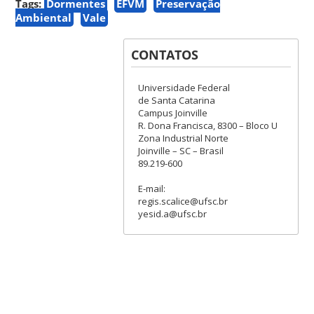
Tags:
Dormentes
EFVM
Preservação
Ambiental
Vale
CONTATOS
Universidade Federal
de Santa Catarina
Campus Joinville
R. Dona Francisca, 8300 – Bloco U
Zona Industrial Norte
Joinville – SC – Brasil
89.219-600
E-mail:
regis.scalice@ufsc.br
yesid.a@ufsc.br