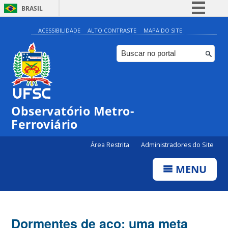
BRASIL
Simplifique!
ACESSIBILIDADE
ALTO CONTRASTE
MAPA DO SITE
Comunica BR
Participe
Acesso à informação
Legislação
Observatório Metro-
Canais
Ferroviário
Área Restrita
Administradores do Site
MENU
Dormentes de aço: uma meta