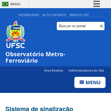
BRASIL
Simplifique!
ACESSIBILIDADE
ALTO CONTRASTE
MAPA DO SITE
Comunica BR
Participe
Acesso à informação
Legislação
Observatório Metro-
Canais
Ferroviário
Área Restrita
Administradores do Site
MENU
Sistema de sinalização