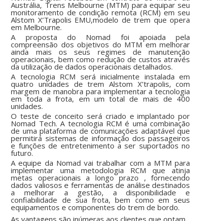
Austrália, Trens Melbourne (MTM) para equipar seu
monitoramento de condição remota (RCM) em seu
Alstom X’Trapolis EMU,modelo de trem que opera
em Melbourne.
A proposta do Nomad foi apoiad
a
pela
compreensão dos objetivos do MTM em melhorar
ainda mais os seus regimes de manutenção
operacionais, bem como redução de custos através
da utilização de dados operacionais detalhados.
A tecnologia RCM será inicialmente instalada em
quatro unidades de trem Alstom X’trapolis, com
margem de manobra para implementar a tecnologia
em toda a frota, em um total de mais de 400
unidades.
O teste de conceito será criado e implantado por
Nomad Tech. A
tecnologia RCM é
uma
combina
ção
de
uma plataforma de comunicações adaptável que
permitirá sistemas de informação dos passageiros
e funções de entretenimento a ser suportados no
futuro.
A equipe da Nomad vai trabalhar com a MTM para
implementar uma metodologia RCM que atinja
metas operacionais a longo prazo , fornecendo
dados valiosos e ferramentas de análise destinados
a melhorar a gestão, a disponibilidade e
confiabilidade de sua frota, bem como em seus
equipamentos e componentes do trem de bordo.
As vantagens são inúmeras aos clientes que optam